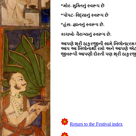
*
મોર-
મુક્તિનું સ્વરૂપ છે
*
પોપટ-
વિદ્યાનું સ્વરૂપ છે
*
હંસ-
જ્ઞાનનું સ્વરૂપ છે.
કાચબો-
વૈરાગ્યનું સ્વરૂપ છે.
આપણે શ્રી ઠાકુરજીની સામે ખિલોના(રમક
આપ આ ખિલોનાથી રમો અને આપણે એટલે કે
જીવરૂપી આપણી દોસ્તી પણ શ્રી ઠાકુરજી
Return to the Festival index