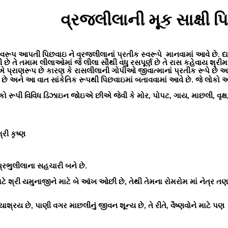
વ્રજલીલાની મૂક સાક્ષી 
સ્વરૂપ આપતી પિછવાઇ ને વ્રજલીલાનાં પ્રતીક સ્વરૂપે
માનવામાં આવે છે. 
 તે તમામ લીલાઓમાં જે લીલા સૌથી વધુ રસપૂર્ણ છે તે રાસ કહેવાય શ્રીમદ્ ભ
પ્રાણરૂપ છે કારણ કે રાસલીલાની ગોપીઓ જીવાત્માનાં પ્રતીક રૂપે છે અને 
 છે અને આ વાત સાંકેતિક રૂપથી પિછવાઇમાં બતાવવામાં આવે છે
જે લોકો આ
.
 રૂપી વિવિધ ડિઝાઇન જોઇએ છીએ જેવી કે મોર, પોપટ, ગાય, માછલી, વૃક્ષ, 
રી કૃષ્ણ
ા પ્રભુલીલાના સહચારી બને છે.
ટે શ્રી યમુનાજીને માટે બે
આંખ ઓછી છે, તેથી તેમના રોમરોમ માં નેત્ર તણ
યાશ્રય છે
પાણી વગર માછલીનું જીવન શૂન્ય છે
તે રીતે
વૈષ્ણવોને માટે પણ
,
,
,