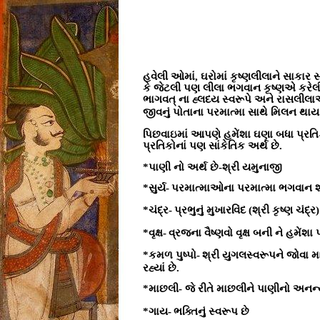
હવેલી ઓમાં, ઘરોમાં કૃષ્ણલીલાને સાકાર 
કે જેટલી પણ લીલા ભગવાન કૃષ્ણએ કરેલી છે
ભાગવત્ ના હ્લદય સ્વરૂપે અને રાસલીલાએ 
જીવનું પોતાના પરમાત્મા સાથે મિલન થાય
પિછવાઇમાં આપણે હમેંશા ઘણા બધા પ્રતિકો
પ્રતિકોનાં પણ સાંકેતિક અર્થ છે.
*
પાણી નો અર્થ છે-શ્રી યમુનાજી
*
સુર્ય-
પરમાત્માઓના પરમાત્મા ભગવાન શ્
*ચંદ્ર-
પ્રભુનું મુખારવિંદ (શ્રી કૃષ્ણ ચંદ્ર)
*
વૃક્ષ-
વ્રજના વૈષ્ણવો વૃક્ષ બની ને હમેંશ
*
કમળ પુષ્પો-
શ્રી યુગલસ્વરૂપને જોવા મા
રહ્યાં છે.
*
માછલી- જે રીતે માછલીને પાણીનો અનન્
*
ગાય-
ભક્તિનું સ્વરૂપ છે