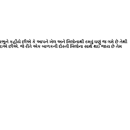
ુને કહીયે છીએ કે આપને ખેલ અને ખિલોનાથી રમવું ઘણું જ ગમે છે તેથી
ી દઇએ છીએ
જે રીતે એક બાળકની દોસ્તી ખિલોના સાથે થઇ જાય છે તેમ
.