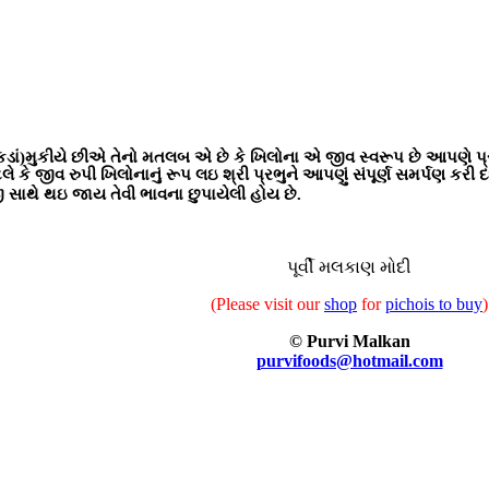
ડાં)મુકીયે છીએ તેનો મતલબ એ છે કે ખિલોના એ જીવ સ્વરૂપ છે આપણે પ્રભ
 જીવ રુપી ખિલોનાનું રૂપ લઇ શ્રી પ્રભુને આપણું સંપૂર્ણ સમર્પણ કર
 સાથે થઇ જાય તેવી ભાવના છુપાયેલી હોય છે.
પૂર્વી મલકાણ મોદી
(Please visit our
shop
for
pichois to buy
)
©
Purvi Malkan
purvifoods@hotmail.com