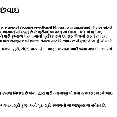
પિછવાઇ
દા.ત નવરાત્રી દરમ્યાન રાસલીલાની પિછવાઇ લગાવવામાંઆવે છે.રાસ એટલે
ાગવત્ માં કહ્યું છે કે શ્રીમદ્ ભાગવત્ નો દશમ સ્કંધ
એ શ્રીમદ્
શ્રી કૃષ્ણએ પરમાત્માનાં પ્રતિક રૂપે છે.
રાસલીલાનાં રાસ દરમ્યાન
 વાત સમજી નથી શકતા તેમના માટે પિછવાઇ રૂપી કૃષ્ણલીલા નું અંગ છે.
કમળ, સુર્ય, ચંદ્ર, ગાય, હંસ, પાણી, કાચબો આદી જોવા મળે છે. આ સર્વે
ા કમળો ખિલેલા છે જેના દ્વારા શ્રી યમુનાજી પોતાના યુગલસરકારને જોઇ
ભગવાન શ્રી કૃષ્ણ અને ગુરુ શ્રી વલ્લભનો જ આશ્રય જ સર્વસ્વ છે.