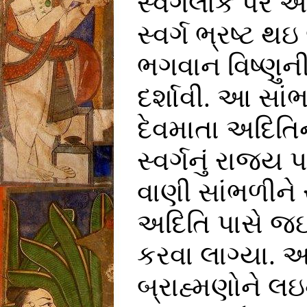
સ્વર્ગલોક પર અ
સ્વર્ગ ભ્રષ્ટ 
ભગવાન વિષ્ણુન
દર્શાવી. આ સાંભ
દેવમાતા અદિતિ
સ્વર્ગનું રાજ્
વાણી સાંભળીને
અદિતિ પાસે જઇ
કરવા લાગ્યા. 
બ્રાહ્મણોને લઇ