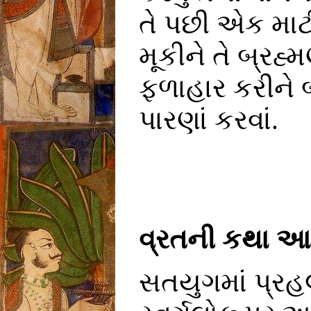
તે પછી એક માટી
મૂકીને તે બ્રહ્
ફળાહાર કરીને 
પારણાં કરવાં.
વ્રતની કથા આ 
સતયુગમાં પ્રહ