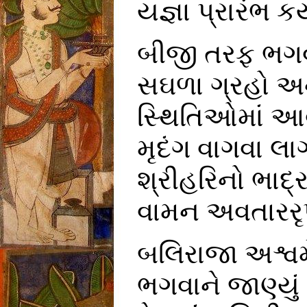
યજ્ઞા પ્રારંભ કર્
બીજી તરફ ભગ
સઘળા ગ્રહો અને
સ્થિતિઓમાં આવ
મૃદંગ વાગવા લા
શ્રીહરિનો ભાદ્
વામન અવતારરૃપ
બલિરાજા અશ્વમે
ભગવાને જાણ્યું