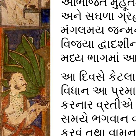
અભિજિત મુહૂર્
અને સઘળા ગ્રહ
મંગલમય જન્મને
વિજ્યા દ્વાદશ
મધ્ય ભાગમાં આ
આ દિવસે કેટલાક
વિધાન આ પ્રમાણે
કરનાર વ્રતીએ દ
સમયે ભગવાન વા
કરવું તથા વામન