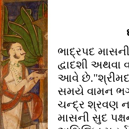
ભાદ્રપદ માસની
દ્વાદશી અથવા 
આવે છે."શ્રીમ
સમયે વામન ભગવ
ચન્દ્ર શ્રવણ ન
માસની સુદ પક્ષ