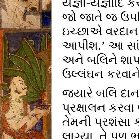
યજ્ઞા-યજ્ઞાદિ ક
જો જાતે જ ઉપસ
ઇચ્છાએ વરદાન 
આપીશ.’ આ સાંભળ
અને બલિને શાપ 
ઉલ્લંઘન કરવાન
જ્યારે બલિ દ
પ્રક્ષાલન કરવા લા
તેમની પ્રશંસા કર
લાગ્યા. તે પળ