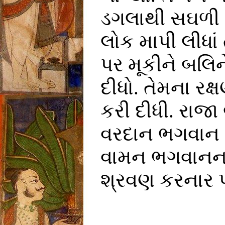
ડગલાથી સઘળી પ
લોક માપી લીધાં
પર મૂકીને બલિ
દીધો. તેમના રક
કરી દીધી. રાજ
વરદાન ભગવાન પા
વામન ભગવાનના
શ્રવણ કરનાર પર