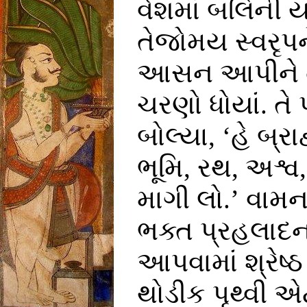
વેશમાં બલિની ય
તેજોમય સ્વરૃપન
આસન આપીને તેમ
ચરણો ધોયાં. તે
બોલ્યા, ‘હે બ્
ભૂમિ, રથ, અશ્વ
માગી લો.’ વામન 
ભક્ત પ્રહલાદન
આપવામાં શ્રેષ્
થોડીક પૃથ્વી એટલ