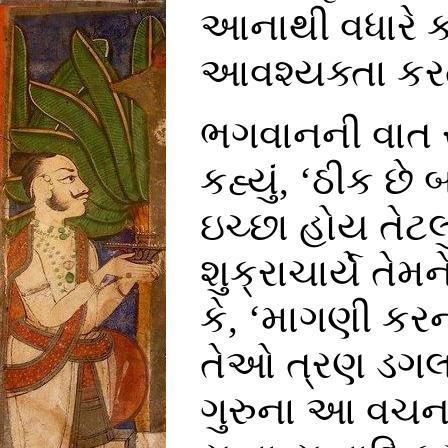
આનાથી વધારે ક
આવશ્યક્તા કરતા
ભગવાનની વાત 
કહ્યું, ‘ઠીક છે
ઇચ્છા હોય તેટલુ
શુક્રાચાર્યે તે
કે, ‘માગણી કરન
તેઓ ત્રણ ડગલાંમ
ગુરુના આ વચન 