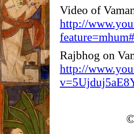
Video of Vama
http://www.you
feature=mhum
Rajbhog on Va
http://www.you
v=5Ujduj5aE8Y