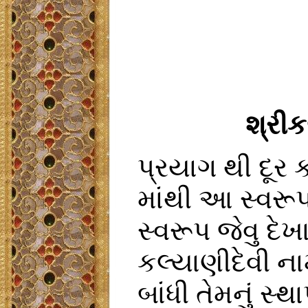
શ્રી
પ્રયાગ થી દૂર ક
માંથી આ સ્વરૂ
સ્વરૂપ જેવુ દેખ
કલ્યાણીદેવી ન
બાંધી તેમનું સ્થ