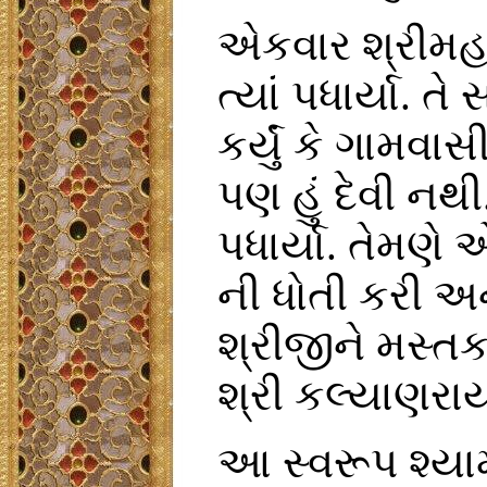
એકવાર શ્રીમહાપ
ત્યાં પધાર્યા. 
કર્યું કે ગામવા
પણ હું દેવી નથી
પધાર્યા. તેમણે 
ની ધોતી કરી અ
શ્રીજીને મસ્તક 
શ્રી કલ્યાણરાય
આ સ્વરૂપ શ્યામ