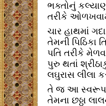
ભક્તોનું કલ્ય
તરીકે ઓળખવામ
ચાર હાથમાં ગદા,
તેમની પિઠિકા ત
પતિ તરીકે મેળવવ
પુરુ થતાં શ્રી
લઘુરાસ લીલા ક
તે જ આ સ્વરૂપ 
તેમના છઠ્ઠા લા