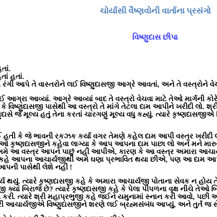
ચોર્યાસી
વૈષ્ણવોની
વાર્તાના
પ્રસંગો
વિષ્ણુદાસ છીપા
તાં.
ાં હતાં.
ે રંગી આપે તે વાસ્તરોને લઈ વિષ્ણુદાસજી આગ્રે આવતાં, અને તે વસ્ત્રોને વ
આગ્રા આવ્યાં. આગ્રે આવ્યાં બાદ તે વસ્ત્રો વેચવા માટે તેઓ માર્ગની કોરે બ
ં, કે વિષ્ણુદાસજી પાસેથી આ વસ્ત્રો તે માંગે તેટલા દામ આપીને ખરીદી લો. 
િષ્ણુદાસે જે મૂલ્ય હતું તેના કરતાં ચારગણું મૂલ્ય વધુ કહ્યું. ત્યારે કૃષ્ણ
હતી કે જે ભાવની રકઝક કર્યા વગર તેમણે કહેલ દામ આપી વસ્ત્ર ખરીદી લી
ેઓ કૃષ્ણદાસજીને કહેવા લાગ્યા કે આપ આપના દામ પાછા લો અને મને મારુ 
ે આ વસ્ત્ર આપને પાછું નહીં આપીએ, કારણ કે આ વસ્ત્ર અમારા આચાર્ય
ાસજી કહે આપના આચાર્યજીથી અમે ઘણા પ્રભાવિત થયા છીએ, પણ આ દામ આપ પા
ી પાસેથી લેશે નહીં !
્ય થયું. ત્યારે કૃષ્ણદાસજી કહે કે અમારા આચાર્યજી પોતાના સેવક ન હોય ત
જી ક્યાં બિરાજે છે
?
ત્યારે કૃષ્ણદાસજી કહે કે પેલા પીપળના વૃક્ષ નીચે તેઓ બ
ી કરી. ત્યારે શ્રી મહાપ્રભુજી કહે જઈને યમુનામાં સ્નાન કરી આવો, પછી 
રી આચાર્યજીએ વિષ્ણુદાસજીને શરણે લઈ બ્રહ્મસંબંધ આપ્યું, અને તુર્ત જ