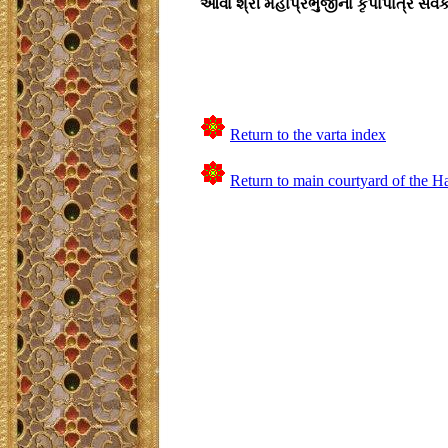
આવા શ્રી મહાપ્રભુજીના કૃપાપાત્ર સે
Return to the varta index
Return to main courtyard of the H