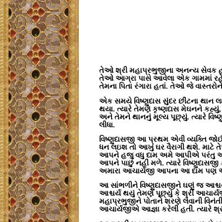
તેઓ શ્રી મહાપ્રભુજીના અનન્ય સેવક હ
તેઓ આગ્રા પાસે આવેલા એક ગામમાં રહેત
તેમના પિતા રંગારા હતાં. તેઓ જે વાસ્તરોન
એક સમયે વિષ્ણુદાસ સુંદર છીંટના થાન લઈ 
થયા. ત્યારે તેમણે કૃષ્ણદાસ મેઘનને કહ્યુ
અને તેમને થાનનું મૂલ્ય પૂછ્યું. ત્યારે વ
લીધા.
વિષ્ણુદાસજી આ પ્રથમ એવી વ્યક્તિ જોઈ 
ધન લઇશ તો આખું ઘર વૈરાગી થશે. માટે ત
આપને હજુ વધુ દામ અમે આપીએ પરંતુ અમ
આપને પાછું નહીં મળે. ત્યારે વિષ્ણુદ
અમારા આચાર્યજી આપના આ દામ પણ આપન
આ સાંભળીને વિષ્ણુદાસજીને ઘણું જ આશ્ચર
આશ્ચર્ય થયું તેમણે પૂછ્યું કે શ્રી આચાર્ય
મહાપ્રભુજીને પોતાને શરણે લેવાની વિનંત
આચાર્યજીએ આજ્ઞા કરેલી હતી. ત્યારે શ્