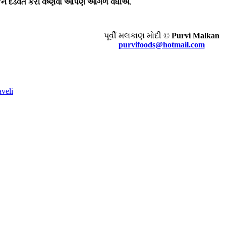
વકને દંડવત કરી વૈષ્ણવો આપણે આગળ વધીએ.
પૂર્વી મલકાણ મોદી ©
Purvi Malkan
purvifoods@hotmail.com
aveli