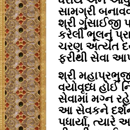
સામગ્રી બના
શ્રી ગુંસાઈજી 
કરેલી ભૂલનું પ્ર
ચરણ અત્યંત દ
ફરીથી સેવા આ
શ્રી મહાપ્રભુ
વયોવૃધ્ધ
હોઈ નિ
સેવામાં મગ્ન રહ
આ સેવકને દર્શન
પધાર્યા, ત્યા