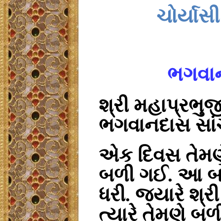
ચોર્યાસી
ભગવાન
શ્રી મહાપ્રભુ
ભગવાનદાસ સાંચો
એક દિવસ તેમણે
બળી ગઈ. આ બળે
ધરી. જ્યારે શ્ર
ત્યારે તેમણે બ