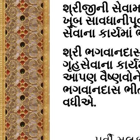
શ્રીજીની સેવામ
ખૂબ સાવધાનીપૂર
સેવાના કાર્યમા
શ્રી ભગવાનદાસ
ગૃહસેવાના કાર્ય
આપણ વૈષ્ણવોને
ભગવાનદાસ ભી
વધીએ.