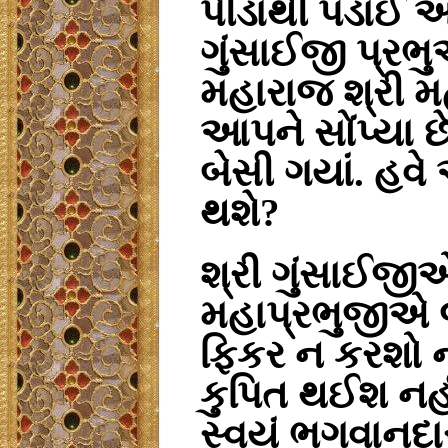
પીડાથી પડાઈ આં
ગુંસાઈજી પ્રભુએ
મહારાજ શ્રી મ
આપને સોંપ્યા 
બેસી ગયાં. હવે
થશે
?
શ્રી ગુંસાઈજી
મહાપ્રભુજીએ 
ફિકર ન કરશો નહ
કુપિત થઈશ નહી
સ્વયં ભગવાનદા