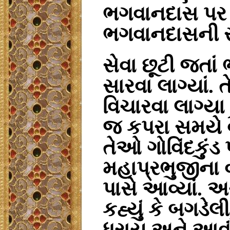
ભગવાનદાસ પર ક
ભગવાનદાસની સે
સેવા છૂટી જતા
સારવા લાગ્યાં
.
ત
વિચારવા લાગ્યા ક
જ કપરા સમયે વૈ
તેઓ ગોવિંદકુંડ 
મહાપ્રભુજીના 
પાસે આવ્યાં
.
અચ
કહ્યું કે બગડેલી
ધરાય અને આવું